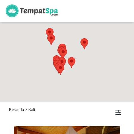
s
Kategori
Spa
Keluarga
Spa
Wanita
Spa
Pria
Spa
Bayi
Beranda
> Bali
Lokasi