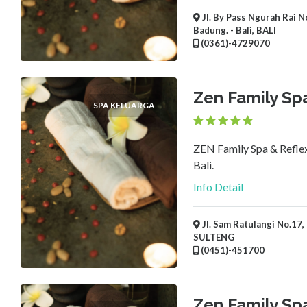
Jl. By Pass Ngurah Rai N
Badung. - Bali, BALI
(0361)-4729070
Zen Family Sp
SPA KELUARGA
ZEN Family Spa & Reflex
Bali.
Info Detail
Jl. Sam Ratulangi No.17, 
SULTENG
(0451)-451700
Zen Family Sp