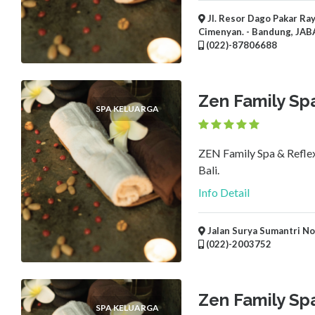
Jl. Resor Dago Pakar Ra
Cimenyan. - Bandung, JA
(022)-87806688
Zen Family Spa
SPA KELUARGA
ZEN Family Spa & Reflex
Bali.
Info Detail
Jalan Surya Sumantri No
(022)-2003752
Zen Family Spa
SPA KELUARGA