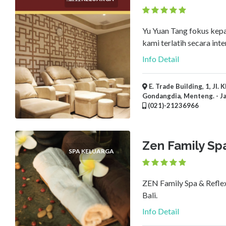
×
Kota
Yu Yuan Tang fokus kepad
Ajukan
kami terlatih secara inten
Info Detail
E. Trade Building, 1, Jl
Gondangdia, Menteng. - Ja
(021)-21236966
Zen Family Sp
SPA KELUARGA
ZEN Family Spa & Reflex
Bali.
Info Detail