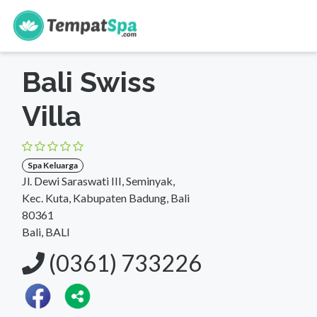
s
Beranda
>
Bali
>
Bali
>
Spa Keluarga
Bali Swiss
Villa
Spa Keluarga
Jl. Dewi Saraswati III, Seminyak,
Kec. Kuta, Kabupaten Badung, Bali
80361
Bali, BALI
(0361) 733226