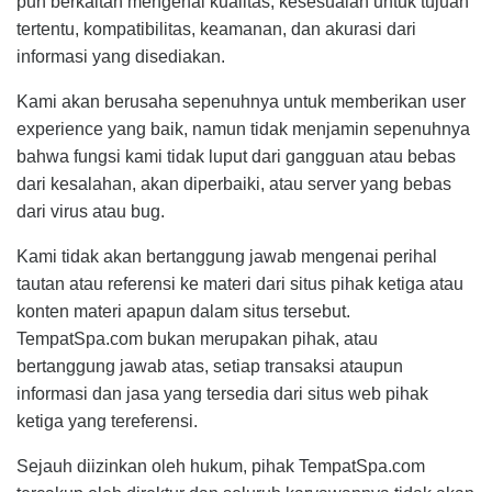
pun berkaitan mengenai kualitas, kesesuaian untuk tujuan 
tertentu, kompatibilitas, keamanan, dan akurasi dari 
informasi yang disediakan.
Kami akan berusaha sepenuhnya untuk memberikan user 
experience yang baik, namun tidak menjamin sepenuhnya 
bahwa fungsi kami tidak luput dari gangguan atau bebas 
dari kesalahan, akan diperbaiki, atau server yang bebas 
dari virus atau bug.
Kami tidak akan bertanggung jawab mengenai perihal 
tautan atau referensi ke materi dari situs pihak ketiga atau 
konten materi apapun dalam situs tersebut. 
TempatSpa.com bukan merupakan pihak, atau 
bertanggung jawab atas, setiap transaksi ataupun 
informasi dan jasa yang tersedia dari situs web pihak 
ketiga yang tereferensi.
Sejauh diizinkan oleh hukum, pihak TempatSpa.com 