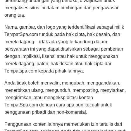
perundang-undangan yang berlaku, diwajibkan untuk 
mengakses situs ini dalam bimbingan dan pengawasan 
orang tua.
Nama, gambar, dan logo yang teridentifikasi sebagai milik 
TempatSpa.com tunduk pada hak cipta, hak desain, dan 
merek dagang. Tidak ada yang terkandung dalam 
persyaratan ini yang dapat ditafsirkan sebagai pemberian 
dengan implikasi, lisensi atau hak untuk menggunakan 
merek dagang, paten, hak desain atau hak cipta dari 
Tempatspa.com kepada pihak lainnya.
Anda tidak boleh menyalin, mengubah, menggandakan, 
menerbitkan ulang, mengunduh, memposting, menyiarkan, 
mengirimkan, atau mengeksploitasi konten 
TempatSpa.com dengan cara apa pun kecuali untuk 
penggunaan pribadi dan non-komersial. 
Penggunaan konten lainnya memerlukan izin tertulis dari 