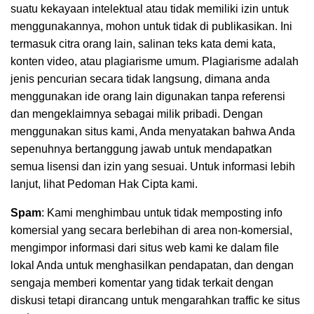
suatu kekayaan intelektual atau tidak memiliki izin untuk 
menggunakannya, mohon untuk tidak di publikasikan. Ini 
termasuk citra orang lain, salinan teks kata demi kata, 
konten video, atau plagiarisme umum. Plagiarisme adalah 
jenis pencurian secara tidak langsung, dimana anda 
menggunakan ide orang lain digunakan tanpa referensi 
dan mengeklaimnya sebagai milik pribadi. Dengan 
menggunakan situs kami, Anda menyatakan bahwa Anda 
sepenuhnya bertanggung jawab untuk mendapatkan 
semua lisensi dan izin yang sesuai. Untuk informasi lebih 
lanjut, lihat Pedoman Hak Cipta kami. 
Spam
: Kami menghimbau untuk tidak memposting info 
komersial yang secara berlebihan di area non-komersial, 
mengimpor informasi dari situs web kami ke dalam file 
lokal Anda untuk menghasilkan pendapatan, dan dengan 
sengaja memberi komentar yang tidak terkait dengan 
diskusi tetapi dirancang untuk mengarahkan traffic ke situs 