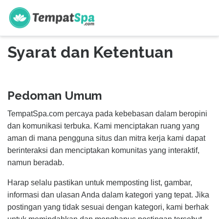
s
Syarat dan Ketentuan
Pedoman Umum
TempatSpa.com percaya pada kebebasan dalam beropini 
dan komunikasi terbuka. Kami menciptakan ruang yang 
aman di mana pengguna situs dan mitra kerja kami dapat 
berinteraksi dan menciptakan komunitas yang interaktif, 
namun beradab.
Harap selalu pastikan untuk memposting list, gambar, 
informasi dan ulasan Anda dalam kategori yang tepat. Jika 
postingan yang tidak sesuai dengan kategori, kami berhak 