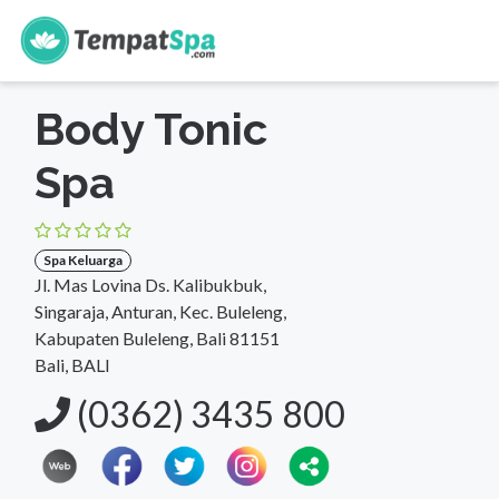
s
Beranda
>
Bali
>
Bali
>
Spa Keluarga
Body Tonic
Spa
Spa Keluarga
Jl. Mas Lovina Ds. Kalibukbuk,
Singaraja, Anturan, Kec. Buleleng,
Kabupaten Buleleng, Bali 81151
Bali, BALI
(0362) 3435 800