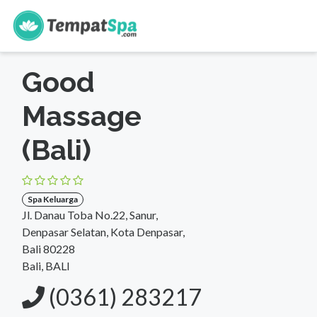
s
Beranda
>
Bali
>
Bali
>
Spa Keluarga
Good
Massage
(Bali)
Spa Keluarga
Jl. Danau Toba No.22, Sanur,
Denpasar Selatan, Kota Denpasar,
Bali 80228
Bali, BALI
(0361) 283217