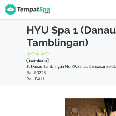
s
Beranda
>
Bali
>
Bali
>
Spa Keluarga
HYU Spa 1 (Danau
Tamblingan)
Spa Keluarga
Jl. Danau Tamblingan No.39, Sanur, Denpasar Selat
Bali 80228
Bali, BALI