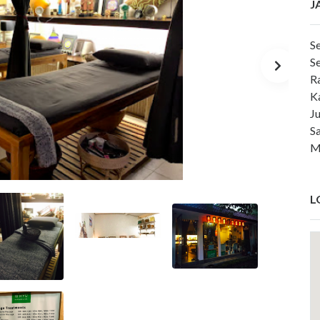
J
S
S
R
K
J
S
M
L