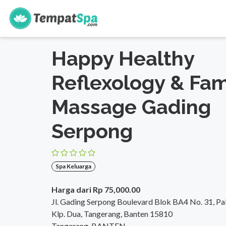
s
Beranda
>
Banten
>
Tangerang
>
Spa Keluarga
Happy Healthy
Reflexology & Fam
Massage Gading
Serpong
Spa Keluarga
Harga dari Rp 75,000.00
Jl. Gading Serpong Boulevard Blok BA4 No. 31, Pak
Klp. Dua, Tangerang, Banten 15810
Tangerang, BANTEN