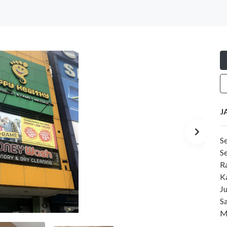
J
Se
S
R
K
J
S
M