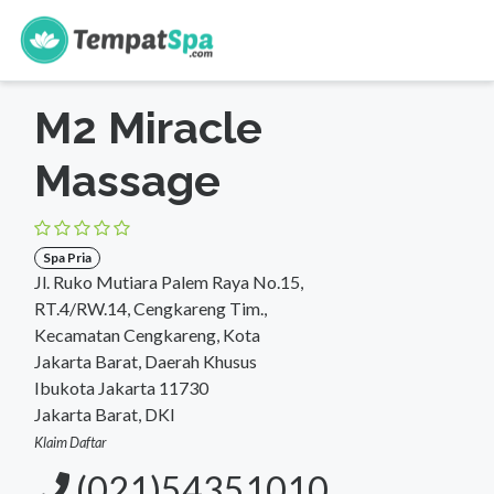
s
Beranda
>
DKI Jakarta
>
Jakarta Barat
>
Spa Pria
M2 Miracle
Massage
Spa Pria
Jl. Ruko Mutiara Palem Raya No.15,
RT.4/RW.14, Cengkareng Tim.,
Kecamatan Cengkareng, Kota
Jakarta Barat, Daerah Khusus
Ibukota Jakarta 11730
Jakarta Barat, DKI
Klaim Daftar
(021)54351010