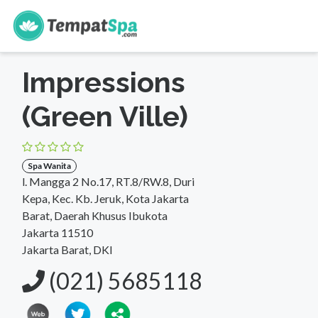
s
Beranda
>
DKI Jakarta
>
Jakarta Barat
>
Spa Wanita
Impressions
(Green Ville)
Spa Wanita
l. Mangga 2 No.17, RT.8/RW.8, Duri
Kepa, Kec. Kb. Jeruk, Kota Jakarta
Barat, Daerah Khusus Ibukota
Jakarta 11510
Jakarta Barat, DKI
(021) 5685118