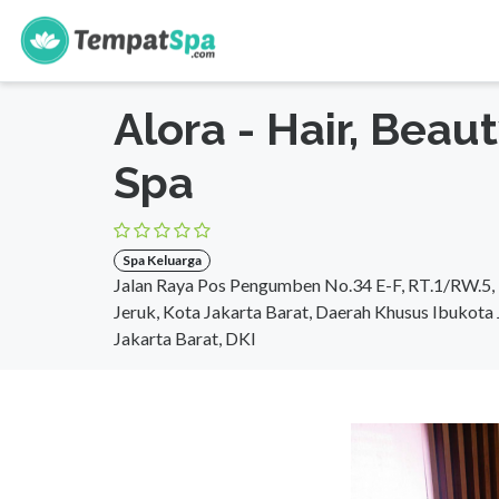
s
Beranda
>
DKI Jakarta
>
Jakarta Barat
>
Spa Keluarga
Alora - Hair, Beau
Spa
Spa Keluarga
Jalan Raya Pos Pengumben No.34 E-F, RT.1/RW.5, K
Jeruk, Kota Jakarta Barat, Daerah Khusus Ibukota
Jakarta Barat, DKI