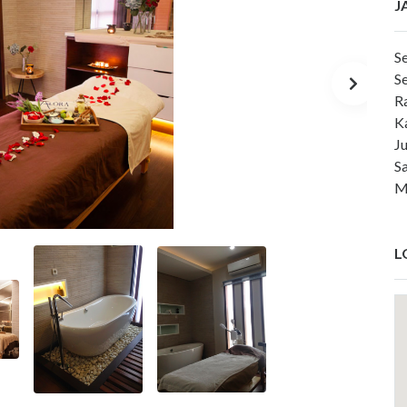
J
S
S
R
K
J
S
M
L