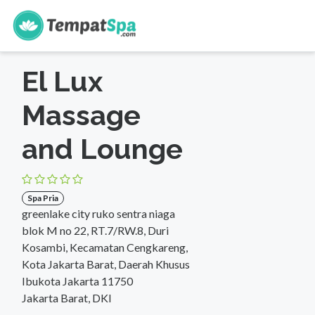
s
Beranda
>
DKI Jakarta
>
Jakarta Barat
>
Spa Pria
El Lux
Massage
and Lounge
Spa Pria
greenlake city ruko sentra niaga
blok M no 22, RT.7/RW.8, Duri
Kosambi, Kecamatan Cengkareng,
Kota Jakarta Barat, Daerah Khusus
Ibukota Jakarta 11750
Jakarta Barat, DKI