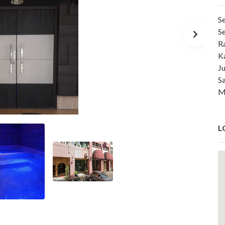
Se
S
R
K
J
S
M
L