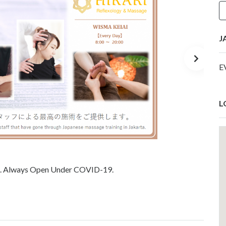
J
E
L
e. Always Open Under COVID-19.