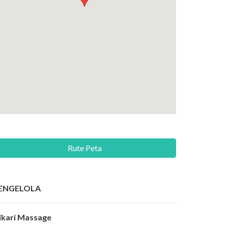
Rute Peta
ENGELOLA
ikari Massage