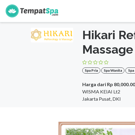
s
Beranda
>
DKI Jakarta
>
Jakarta Pusat
>
Spa Keluarga
Hikari Re
Massage
Spa Pria
Spa Wanita
Spa
Harga dari Rp 80,000.0
WISMA KEIAI Lt2
Jakarta Pusat, DKI