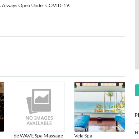
e. Always Open Under COVID-19.
P
H
de WAVE Spa Massage
Vela Spa