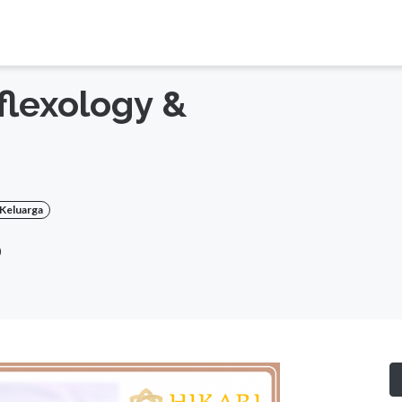
flexology &
 Keluarga
0