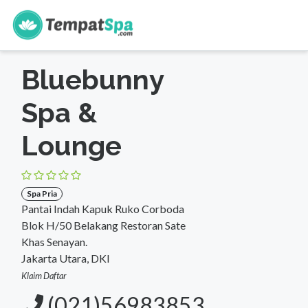
s
Beranda
>
DKI Jakarta
>
Jakarta Utara
>
Spa Pria
Bluebunny
Spa &
Lounge
Spa Pria
Pantai Indah Kapuk Ruko Corboda
Blok H/50 Belakang Restoran Sate
Khas Senayan.
Jakarta Utara, DKI
Klaim Daftar
(021)56983853