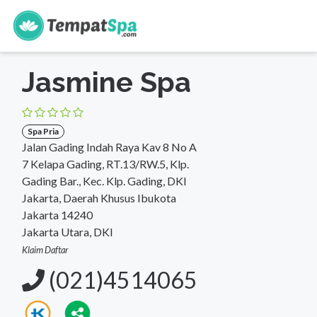
s
Beranda
>
DKI Jakarta
>
Jakarta Utara
>
Spa Pria
Jasmine Spa
Spa Pria
Jalan Gading Indah Raya Kav 8 No A
7 Kelapa Gading, RT.13/RW.5, Klp.
Gading Bar., Kec. Klp. Gading, DKI
Jakarta, Daerah Khusus Ibukota
Jakarta 14240
Jakarta Utara, DKI
Klaim Daftar
(021)4514065