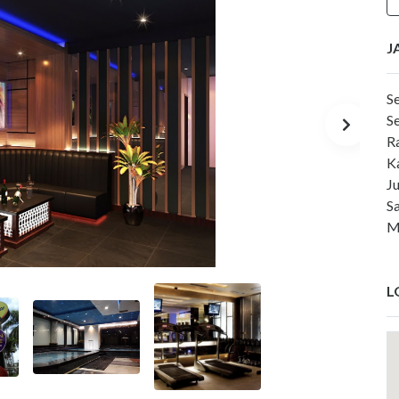
J
Se
S
R
K
J
S
M
L