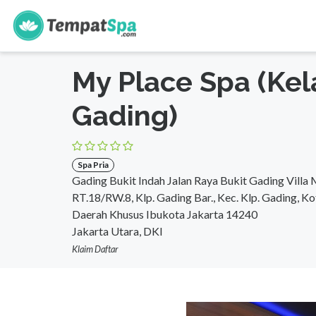
s
Beranda
>
DKI Jakarta
>
Jakarta Utara
>
Spa Pria
My Place Spa (Ke
Gading)
Spa Pria
Gading Bukit Indah Jalan Raya Bukit Gading Villa 
RT.18/RW.8, Klp. Gading Bar., Kec. Klp. Gading, Ko
Daerah Khusus Ibukota Jakarta 14240
Jakarta Utara, DKI
Klaim Daftar