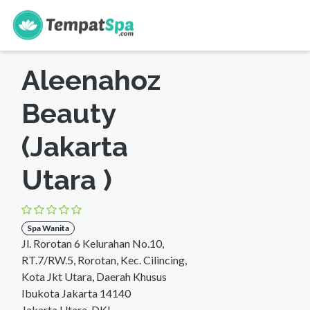
s
Beranda
>
DKI Jakarta
>
Jakarta Utara
>
Spa Wanita
Aleenahoz
Beauty
(Jakarta
Utara )
Spa Wanita
Jl. Rorotan 6 Kelurahan No.10,
RT.7/RW.5, Rorotan, Kec. Cilincing,
Kota Jkt Utara, Daerah Khusus
Ibukota Jakarta 14140
Jakarta Utara, DKI