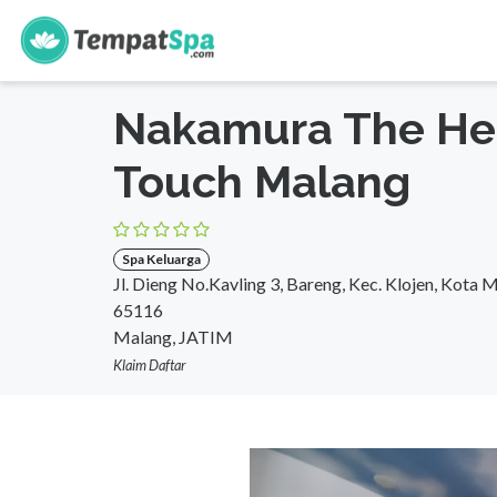
s
Beranda
>
Jawa Timur
>
Malang
>
Spa Keluarga
Nakamura The He
Touch Malang
Spa Keluarga
Jl. Dieng No.Kavling 3, Bareng, Kec. Klojen, Kota
65116
Malang, JATIM
Klaim Daftar