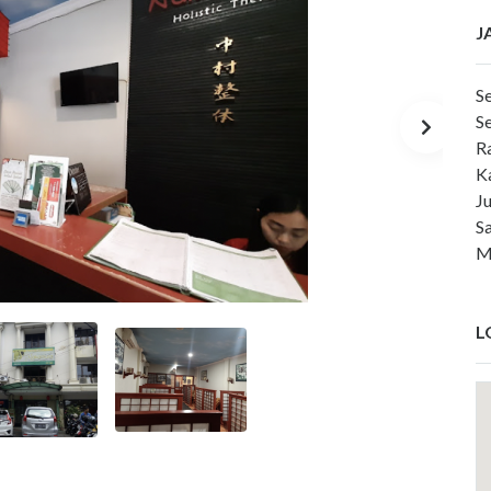
J
Se
Se
R
K
J
S
M
L