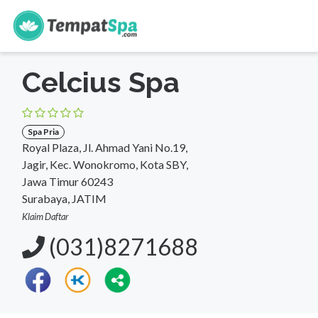
s
Beranda
>
Jawa Timur
>
Surabaya
>
Spa Pria
Celcius Spa
Spa Pria
Royal Plaza, Jl. Ahmad Yani No.19,
Jagir, Kec. Wonokromo, Kota SBY,
Jawa Timur 60243
Surabaya, JATIM
Klaim Daftar
(031)8271688