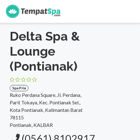
s
Beranda
>
Kalimantan Barat
>
Pontianak
>
Spa Pria
Delta Spa &
Lounge
(Pontianak)
Spa Pria
Ruko Perdana Square, Jl. Perdana,
Parit Tokaya, Kec. Pontianak Sel.,
Kota Pontianak, Kalimantan Barat
78115
Pontianak, KALBAR
(0561) 8102917