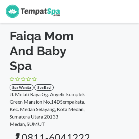
s
Beranda
>
Sumatera Utara
>
Medan
>
Spa Bayi
Faiqa Mom
And Baby
Spa
Spa Wanita
Spa Bayi
Jl. Melati Raya Gg. Anyelir komplek
Green Mansion No.14DSempakata,
Kec. Medan Selayang, Kota Medan,
Sumatera Utara 20133
Medan, SUMUT
0811-6041222