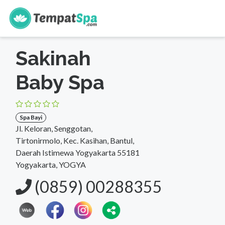
s
Beranda
>
Yogyakarta
>
Yogyakarta
>
Spa Bayi
Sakinah
Baby Spa
Spa Bayi
Jl. Keloran, Senggotan,
Tirtonirmolo, Kec. Kasihan, Bantul,
Daerah Istimewa Yogyakarta 55181
Yogyakarta, YOGYA
(0859) 00288355