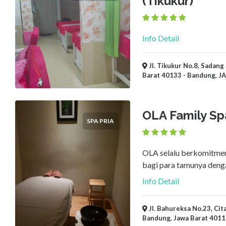
(Tikukur)
Info Detail
Jl. Tikukur No.8, Sadan
Barat 40133 - Bandung, J
OLA Family Sp
SPA PRIA
OLA selalu berkomitme
bagi para tamunya den
Info Detail
Jl. Bahureksa No.23, Ci
Bandung, Jawa Barat 4011