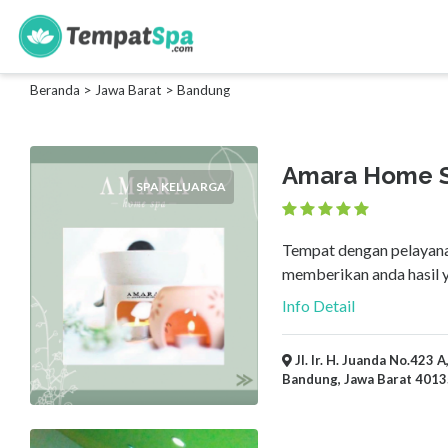
s
Beranda
>
Jawa Barat
>
Bandung
Kategori
Spa
Amara Home 
Keluarga
SPA KELUARGA
Spa
Wanita
Tempat dengan pelayanan
Spa
memberikan anda hasil 
Pria
Spa
Info Detail
Bayi
Jl. Ir. H. Juanda No.423
Bandung, Jawa Barat 4013
Lokasi