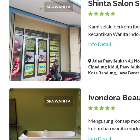
Shinta Salon 
SPA WANITA
Kami selalu berkontribu
kecantikan Wanita Indon
Info Detail
Jalan Panyileukan A1 No 
Cipadung Kidul, Panyileuka
Kota Bandung, Jawa Barat
Ivondora Beau
SPA WANITA
Mengusung konsep mode
kebutuhan wanita moder
Info Detail