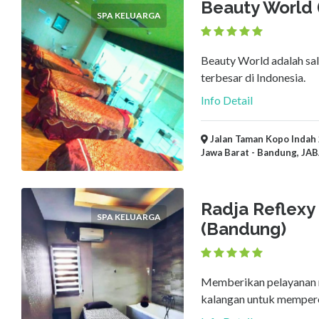
Beauty World
×
Bandung, JABAR
SPA KELUARGA
Ajukan
Beauty World adalah sal
terbesar di Indonesia.
Info Detail
Jalan Taman Kopo Indah
Jawa Barat - Bandung, JA
Radja Reflexy
SPA KELUARGA
(Bandung)
Memberikan pelayanan r
kalangan untuk memper