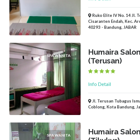
Ruko Elite IV No. 14 Jl.
Cisaranten Endah, Kec. Ar
40293 - Bandung, JABAR
Humaira Salon
SPA WANITA
(Terusan)
Info Detail
Jl. Terusan Tubagus Isma
Coblong, Kota Bandung, J
Humaira Salon
SPA WANITA