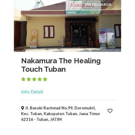
SPA KELUARGA
×
Tuban, JATIM
Ajukan
Nakamura The Healing
Touch Tuban
Info Detail
Jl. Basuki Rachmad No.99, Doromukti,
Kec. Tuban, Kabupaten Tuban, Jawa Timur
62316 - Tuban, JATIM