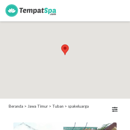
s
Kategori
Spa
Keluarga
Spa
Wanita
Spa
Pria
Spa
Bayi
Beranda
>
Jawa Timur
>
Tuban
> spakeluarga
Lokasi