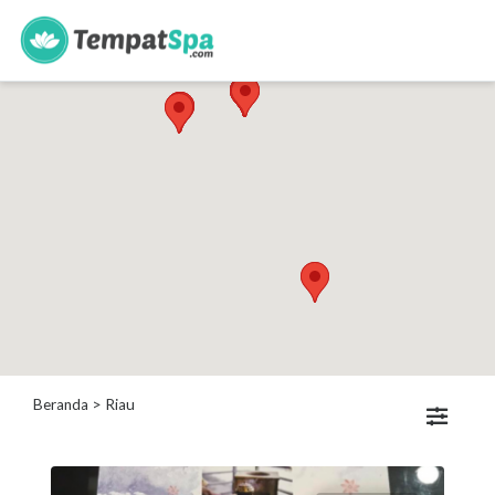
s
Kategori
Spa
Keluarga
Spa
Wanita
Spa
Pria
Spa
Bayi
Beranda
> Riau
Lokasi