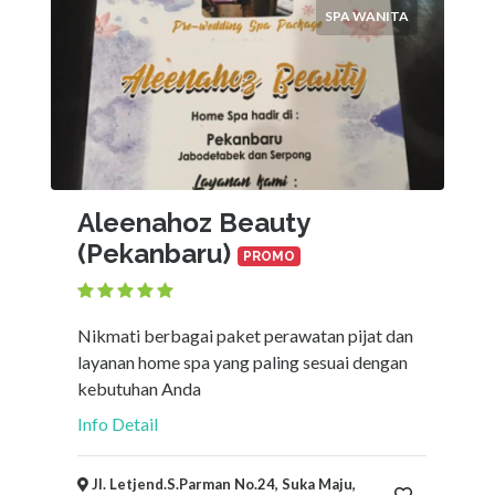
SPA WANITA
×
Kota
Ajukan
Aleenahoz Beauty
(Pekanbaru)
PROMO
Nikmati berbagai paket perawatan pijat dan
layanan home spa yang paling sesuai dengan
kebutuhan Anda
Info Detail
Jl. Letjend.S.Parman No.24, Suka Maju,