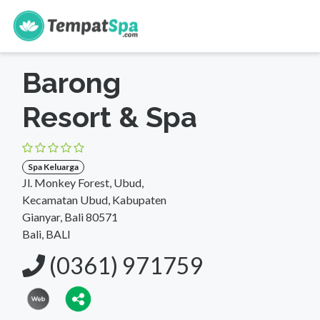
s
Beranda
>
Bali
>
Bali
>
Spa Keluarga
Barong
Resort & Spa
Spa Keluarga
Jl. Monkey Forest, Ubud,
Kecamatan Ubud, Kabupaten
Gianyar, Bali 80571
Bali, BALI
(0361) 971759