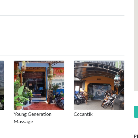
Young Generation
Cccantik
Massage
P