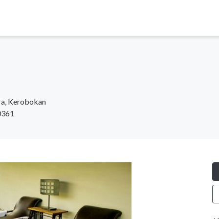
ara, Kerobokan
80361