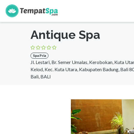
s
Beranda
>
Bali
>
Bali
>
Spa Pria
Antique Spa
Spa Pria
Jl. Lestari, Br. Semer Umalas, Kerobokan, Kuta Ut
Kelod, Kec. Kuta Utara, Kabupaten Badung, Bali 
Bali, BALI