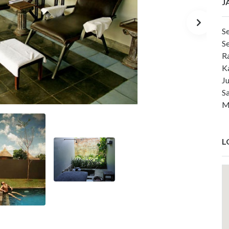
J
S
S
R
K
J
S
M
L