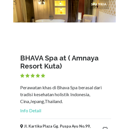
SPA PRIA
×
Bali, BALI
Ajukan
BHAVA Spa at ( Amnaya
Resort Kuta)
Perawatan khas di Bhava Spa berasal dari
tradisi kesehatan holistik Indonesia,
Cina,Jepang,Thailand.
Info Detail
Jl. Kartika Plaza Gg. Puspa Ayu No.99,