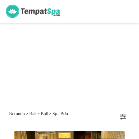
s
Kategori
Spa
Keluarga
Spa
Wanita
Spa
Pria
Spa
Bayi
Beranda
>
Bali
>
Bali
> Spa Pria
Lokasi