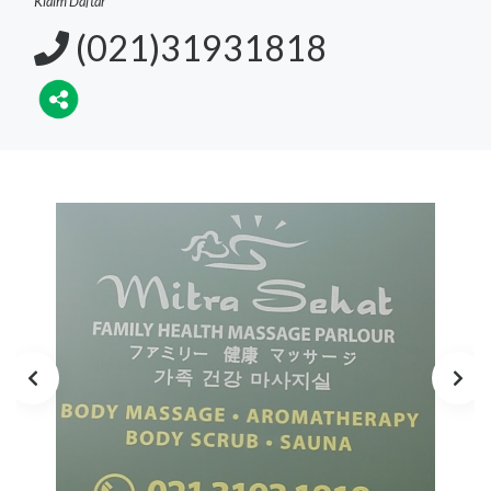
Klaim Daftar
(021)31931818