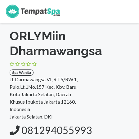
s
Beranda
>
DKI Jakarta
>
Jakarta Selatan
>
Spa Wanita
ORLYMiin
Dharmawangsa
Spa Wanita
Jl. Darmawangsa VI, RT.5/RW.1,
Pulo,Lt.1No.157 Kec. Kby. Baru,
Kota Jakarta Selatan, Daerah
Khusus Ibukota Jakarta 12160,
Indonesia
Jakarta Selatan, DKI
081294055993