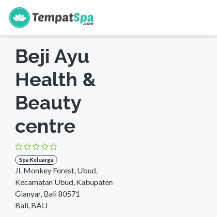
s
Beranda
>
Bali
>
Bali
>
Spa Keluarga
Beji Ayu
Health &
Beauty
centre
Spa Keluarga
Jl. Monkey Forest, Ubud,
Kecamatan Ubud, Kabupaten
Gianyar, Bali 80571
Bali, BALI