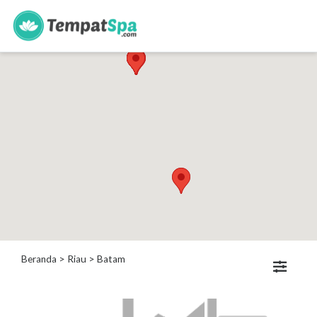
s
Kategori
Spa
Keluarga
Spa
Wanita
Spa
Pria
Spa
Bayi
Beranda
>
Riau
>
Batam
Lokasi