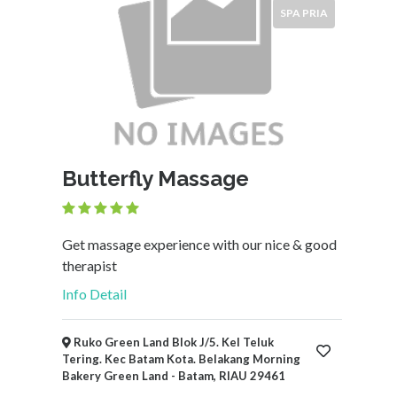
SPA PRIA
×
Batam, RIAU
Ajukan
Butterfly Massage
Get massage experience with our nice & good
therapist
Info Detail
Ruko Green Land Blok J/5. Kel Teluk
Tering. Kec Batam Kota. Belakang Morning
Bakery Green Land - Batam, RIAU 29461